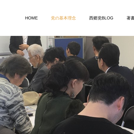
HOME
党の基本理念
西郷党BLOG
著