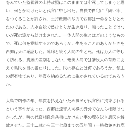
をみていた監視役の土持政照はこのままでは牢死してしまうと思
い、何とか助けたいと代官に申し出た。自費で自宅に「囲い牢」
をつくることが許され、土持政照の尽力で西郷は一命をとりとめ
たのである。入水自殺で己ひとりが生き返り、願ったことではな
いが死の淵から助け出された。一体人間の生とはどのようなもの
で、死は何を意味するのであろうか。生あることのありがたさを
西郷は天に感謝した。連綿と続く人間の生と死。死は万人に等し
く訪れる。貴賤の差別をしない。奄美大島では藩役人の苛政にあ
えぐ島民を目の当たりにした。民の存在とは何であろうか。領主
の所有物であり、年貢を納めるために生かされているのであろう
か。
大島で凶作の年、年貢を払えないため農民が代官所に拘束される
という事件があった。西郷は流罪人同様の身分でなんら権限はな
かったが、時の代官相良角兵衛にかけあい事の理を説き農民を解
放させた。三十二歳から三十七歳までの五年間（一時赦免され鹿