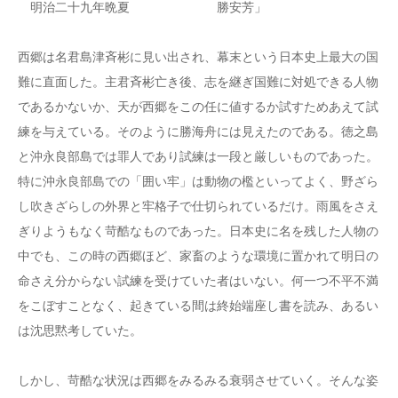
明治二十九年晩夏 勝安芳」
西郷は名君島津斉彬に見い出され、幕末という日本史上最大の国
難に直面した。主君斉彬亡き後、志を継ぎ国難に対処できる人物
であるかないか、天が西郷をこの任に値するか試すためあえて試
練を与えている。そのように勝海舟には見えたのである。徳之島
と沖永良部島では罪人であり試練は一段と厳しいものであった。
特に沖永良部島での「囲い牢」は動物の檻といってよく、野ざら
し吹きざらしの外界と牢格子で仕切られているだけ。雨風をさえ
ぎりようもなく苛酷なものであった。日本史に名を残した人物の
中でも、この時の西郷ほど、家畜のような環境に置かれて明日の
命さえ分からない試練を受けていた者はいない。何一つ不平不満
をこぼすことなく、起きている間は終始端座し書を読み、あるい
は沈思黙考していた。
しかし、苛酷な状況は西郷をみるみる衰弱させていく。そんな姿