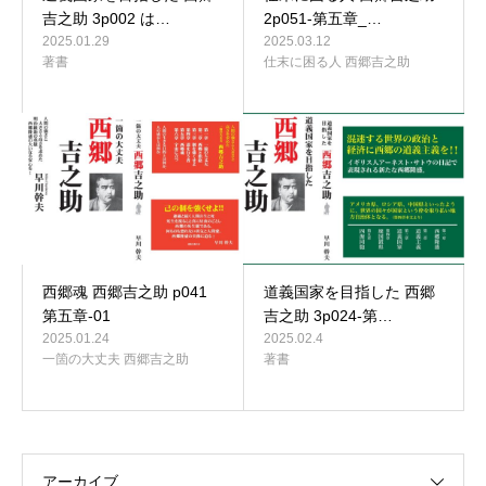
吉之助 3p002 は…
2p051-第五章_…
2025.01.29
2025.03.12
著書
仕末に困る人 西郷吉之助
西郷魂 西郷吉之助 p041
道義国家を目指した 西郷
第五章-01
吉之助 3p024-第…
2025.01.24
2025.02.4
一箇の大丈夫 西郷吉之助
著書
アーカイブ