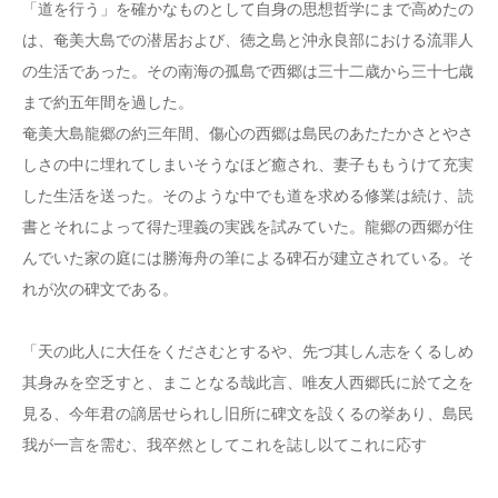
「道を行う」を確かなものとして自身の思想哲学にまで高めたの
は、奄美大島での潜居および、徳之島と沖永良部における流罪人
の生活であった。その南海の孤島で西郷は三十二歳から三十七歳
まで約五年間を過した。
奄美大島龍郷の約三年間、傷心の西郷は島民のあたたかさとやさ
しさの中に埋れてしまいそうなほど癒され、妻子ももうけて充実
した生活を送った。そのような中でも道を求める修業は続け、読
書とそれによって得た理義の実践を試みていた。龍郷の西郷が住
んでいた家の庭には勝海舟の筆による碑石が建立されている。そ
れが次の碑文である。
「天の此人に大任をくださむとするや、先づ其しん志をくるしめ
其身みを空乏すと、まことなる哉此言、唯友人西郷氏に於て之を
見る、今年君の謫居せられし旧所に碑文を設くるの挙あり、島民
我が一言を需む、我卒然としてこれを誌し以てこれに応す