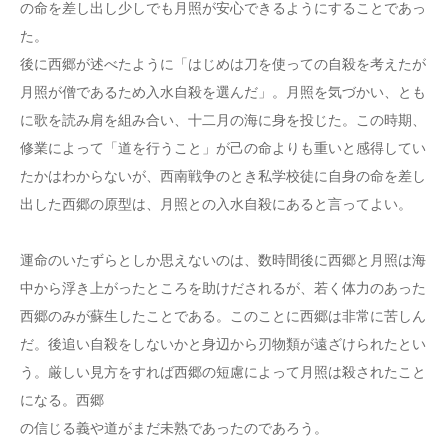
の命を差し出し少しでも月照が安心できるようにすることであっ
た。
後に西郷が述べたように「はじめは刀を使っての自殺を考えたが
月照が僧であるため入水自殺を選んだ」。月照を気づかい、とも
に歌を読み肩を組み合い、十二月の海に身を投じた。この時期、
修業によって「道を行うこと」が己の命よりも重いと感得してい
たかはわからないが、西南戦争のとき私学校徒に自身の命を差し
出した西郷の原型は、月照との入水自殺にあると言ってよい。
運命のいたずらとしか思えないのは、数時間後に西郷と月照は海
中から浮き上がったところを助けだされるが、若く体力のあった
西郷のみが蘇生したことである。このことに西郷は非常に苦しん
だ。後追い自殺をしないかと身辺から刃物類が遠ざけられたとい
う。厳しい見方をすれば西郷の短慮によって月照は殺されたこと
になる。西郷
の信じる義や道がまだ未熟であったのであろう。