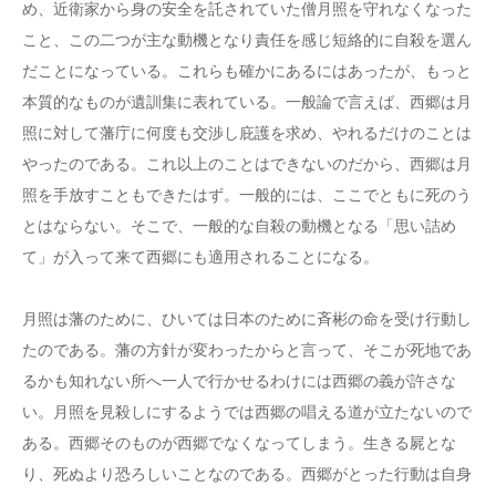
め、近衛家から身の安全を託されていた僧月照を守れなくなった
こと、この二つが主な動機となり責任を感じ短絡的に自殺を選ん
だことになっている。これらも確かにあるにはあったが、もっと
本質的なものが遺訓集に表れている。一般論で言えば、西郷は月
照に対して藩庁に何度も交渉し庇護を求め、やれるだけのことは
やったのである。これ以上のことはできないのだから、西郷は月
照を手放すこともできたはず。一般的には、ここでともに死のう
とはならない。そこで、一般的な自殺の動機となる「思い詰め
て」が入って来て西郷にも適用されることになる。
月照は藩のために、ひいては日本のために斉彬の命を受け行動し
たのである。藩の方針が変わったからと言って、そこが死地であ
るかも知れない所へ一人で行かせるわけには西郷の義が許さな
い。月照を見殺しにするようでは西郷の唱える道が立たないので
ある。西郷そのものが西郷でなくなってしまう。生きる屍とな
り、死ぬより恐ろしいことなのである。西郷がとった行動は自身