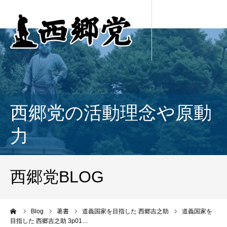
西郷党の活動理念や原動
力
西郷党BLOG
ーム
Blog
著書
道義国家を目指した 西郷吉之助
道義国家を
目指した 西郷吉之助 3p01…