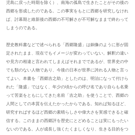
児島に戻った時期を除く）、南海の孤島で生きたことがその後の
西郷を形成したのである。この事実をもとに西郷を研究しなけれ
ば、討幕期と維新後の西郷の不可解さが不可解なままで終わって
しまうのである。
歴史教科書などで述べられる「西郷隆盛」は銅像のように形が固
定されたまま、現在でもイメージが変わっていない。解釈の違い
や見方の相違と言われてしまえばそれまでであるが、世界史の中
でも類のない人物であり、今後の日本が世界に誇れる人物と言っ
てよい。本書を「西郷吉之助」としたのは、明治になって付けら
れた「隆盛」ではなく、年少の頃からの呼び名であり自らも名乗
って苦楽をともにしてきた名前「吉之助」を使うことで、西郷の
人間としての本質を伝えたかったからである。知れば知るほど、
研究すればするほど西郷の素晴らしさや偉大さを実感できると確
信する。このままの西郷評を歴史にとどめることは実にもったい
ないのである。人が成長し強くたくましくなり、生きる目的をつ