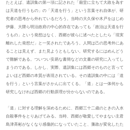
たとえば、遺訓集の第一項に記された「廟堂に立ちて大政を為す
は天道を行うもの」の「天道を行う」という言葉それ自体が、研
究者の思考から外れているだろう。当時の大久保や木戸をはじめ
伊藤、大隈ら明治政府の中心的存在であっても「政治は天道を行
うもの」という発想はなく、西郷が彼らに述べたとしたら「現実
離れした発想だ」と一笑されたであろう。人間は己の思考外にあ
ることは見えず、また見ようともしない。研究するにはめんどう
で難解である。ついつい安易な書簡などの文書の研究に入ってし
まうのである。しかし、実際、遺訓集には西郷そのものと言って
よいほど西郷の本質が表現されている。その遺訓集の中には「道
を行う」という言葉がさかんに出てくる。「道」とは一体何かも
研究しなければ西郷の行動原理が分からないのである。
「道」に対する理解を深めるために、西郷三十二歳のときの入水
自殺事件をとりあげてみる。当時、西郷が敬愛してやまない主君
島津斉彬がなくなり感傷的になっていたこと、藩政が変化したた