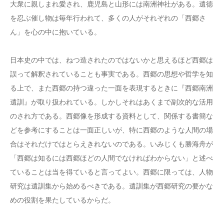
大衆に親しまれ愛され、鹿児島と山形には南洲神社がある。遺徳
を忍ぶ催し物は毎年行われて、多くの人がそれぞれの「西郷さ
ん」を心の中に抱いている。
日本史の中では、ねつ造されたのではないかと思えるほど西郷は
誤って解釈されていることも事実である。西郷の思想や哲学を知
る上で、また西郷の持つ違った一面を表現するときに『西郷南洲
遺訓』が取り扱われている。しかしそれはあくまで副次的な活用
のされ方である。西郷像を形成する資料として、関係する書簡な
どを参考にすることは一面正しいが、特に西郷のような人間の場
合はそれだけではとらえきれないのである。いみじくも勝海舟が
「西郷は知るには西郷ほどの人間でなければわからない」と述べ
ていることは当を得ていると言ってよい。西郷に限っては、人物
研究は遺訓集から始めるべきである。遺訓集が西郷研究の要かな
めの役割を果たしているからだ。