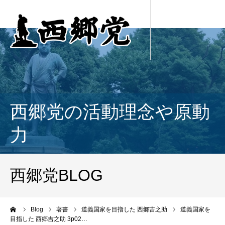
西郷党の活動理念や原動
力
西郷党BLOG
ーム
Blog
著書
道義国家を目指した 西郷吉之助
道義国家を
目指した 西郷吉之助 3p02…