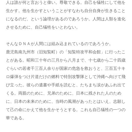
人は誰が何と言おうと偉い。尊敬できる。自己を犠牲にして他を
生かす。他を生かすということがすなわち自分自身が生きること
になるのだ、という論理があるのであろうか。人間は人類を進化
させるために、自己犠牲をいとわない。
そんなＤＮＡが人間には組み込まれているのであろうか。
鹿児島南九州市（旧知覧町）の「知覧特攻平和会館」に行ったこ
とがある。昭和三十年の三月から八月まで、十七歳から二十四歳
ぐらいの若者千三百人余りが国家の危急を救おうと、三百五十キ
ロ爆弾をつけ片道だけの燃料で特別攻撃隊として沖縄へ向けて飛
び立った。彼らの遺書や手紙を読むと、たちまち涙があふれ出て
くる。両親のために、兄弟のために、日本に残された人のため
に、日本の未来のために、当時の風潮があったとはいえ、志願し
て己の命にかえて他を生かそうとする。これも自己犠牲の一つの
華である。