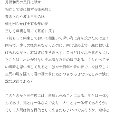
月照和尚の忌日に賦す
相約して淵に投ずる後先無し
豊図らむや波上再生の縁
頭を回らせば十有余年の夢
空しく幽明を隔てて墓前に哭す
（前もって約束しておいて相抱いて深い海に身を投げたのは全く
同時で、少しの後先もなかったのに、同じ波の上で一緒に救い上
げられながら、君は遂に生き返らず、自分だけが息を吹きかえし
たことは、思いがけない不思議な浮世の縁である。ふりかってそ
の当時を思い出して見ると、はや十何年の音の夢で、今は空しく
生死の境を隔てて君の墓の前にぬかづきやるせない悲しみの涙に
沈む次第である）
このときから三年後には、西郷も死ぬことになる。生とは一体な
んであり、死とは一体なんであり、人生とは一体何であろうか。
そして人間は何を目的として生きたらよいのであろうか。連綿と