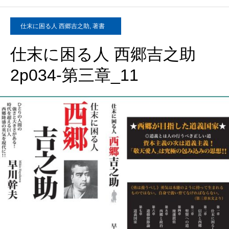
仕末に困る人 西郷吉之助
,
著書
仕末に困る人 西郷吉之助
2p034-第三章_11