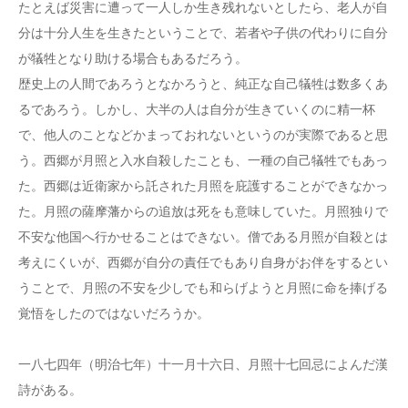
たとえば災害に遭って一人しか生き残れないとしたら、老人が自
分は十分人生を生きたということで、若者や子供の代わりに自分
が犠牲となり助ける場合もあるだろう。
歴史上の人間であろうとなかろうと、純正な自己犠牲は数多くあ
るであろう。しかし、大半の人は自分が生きていくのに精一杯
で、他人のことなどかまっておれないというのが実際であると思
う。西郷が月照と入水自殺したことも、一種の自己犠牲でもあっ
た。西郷は近衛家から託された月照を庇護することができなかっ
た。月照の薩摩藩からの追放は死をも意味していた。月照独りで
不安な他国へ行かせることはできない。僧である月照が自殺とは
考えにくいが、西郷が自分の責任でもあり自身がお伴をするとい
うことで、月照の不安を少しでも和らげようと月照に命を捧げる
覚悟をしたのではないだろうか。
一八七四年（明治七年）十一月十六日、月照十七回忌によんだ漢
詩がある。