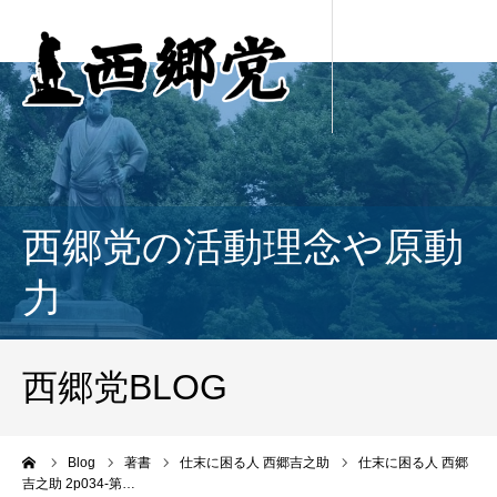
西郷党の活動理念や原動
力
西郷党BLOG
ーム
Blog
著書
仕末に困る人 西郷吉之助
仕末に困る人 西郷
吉之助 2p034-第…